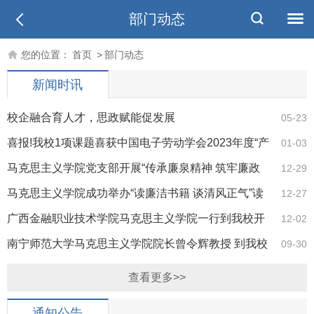
部门动态
您的位置：
首页
>
部门动态
新闻时讯
校企融合育人才，思政赋能促发展
05-23
喜报!我校1项课题喜获中国电子劳动学会2023年度“产
01-03
教融合、校企合作”教育改革发展课题研究成果一等奖
马克思主义学院党支部开展“传承廉泉精神 筑牢廉政
12-29
防线” 主题党日活动
马克思主义学院成功举办“读廉洁书籍 谈清风正气”读
12-27
书分享会
广西金融职业技术学院马克思主义学院一行到我校开
12-02
展学习交流活动
南宁师范大学马克思主义学院院长曾令辉教授 到我校
09-30
马院开展交流活动
查看更多>>
通知公告